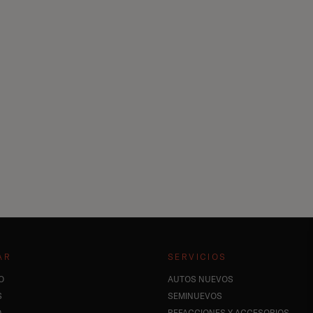
AR
SERVICIOS
O
AUTOS NUEVOS
S
SEMINUEVOS
O
REFACCIONES Y ACCESORIOS