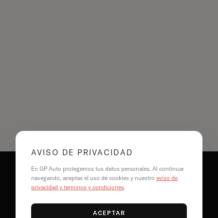
AVISO DE PRIVACIDAD
En GP Auto protegemos tus datos personales. Al continuar
navegando, aceptas el uso de cookies y nuestro
aviso de
CONTACTO
privacidad y términos y condiciones
.
HOLA@GPAUTO.COM
55 8890 2404
ACEPTAR
WHATSAPP: 55 2762 1992