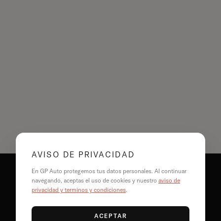
AVISO DE PRIVACIDAD
En GP Auto protegemos tus datos personales. Al continuar
navegando, aceptas el uso de cookies y nuestro
aviso de
CONTACTO
privacidad y términos y condiciones
.
HOLA@GPAUTO.COM
55 8890 2404
ACEPTAR
WHATSAPP: 55 2762 1992