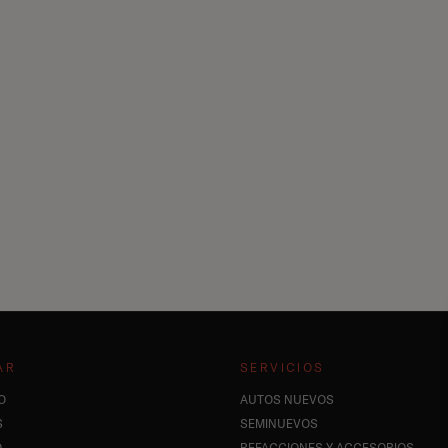
AR
SERVICIOS
O
AUTOS NUEVOS
S
SEMINUEVOS
O
REFACCIONES Y ACCESORIOS